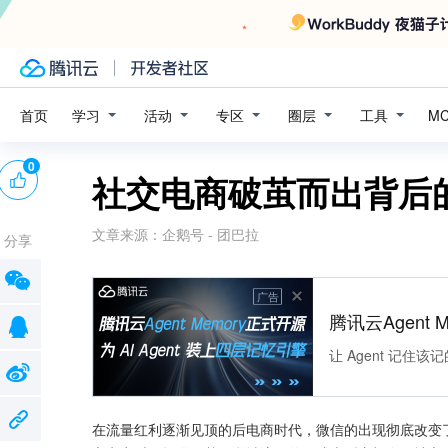
学习
活动
专区
圈层
工具
首页
M
0
社交电商破茧而出背后
文章来源：
企鹅号 - 团巴拉
分享
广告
腾讯云Agent 
让 Agent 记
在流量红利逐渐见顶的后电商时代，微信的出现彻底改变