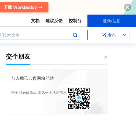
文档
建议反馈
控制台
登录/注册
案/技术大牛
发布
交个朋友
加入腾讯云官网粉丝站
蹲全网底价单品 享第一手活动信息