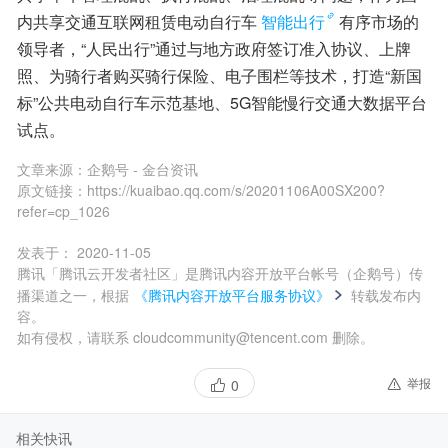
内共享交通互联网租赁电动自行车
智能出行
有序市场的
领导者，“人民出行”通过与地方政府签订准入协议、上牌
照、为骑行者购买骑行保险、电子围栏等技术，打造“新国
标”公共电动自行车示范基地、5G智能慢行交通大数据平台
试点。
文章来源：
企鹅号 - 金台资讯
原文链接：
https://kuaibao.qq.com/s/20201106A00SX200?
refer=cp_1026
发表于：
2020-11-05
腾讯「腾讯云开发者社区」是腾讯内容开放平台帐号（企鹅号）传
播渠道之一，根据
《腾讯内容开放平台服务协议》
转载发布内
容。
如有侵权，请联系 cloudcommunity@tencent.com 删除。
举报
0
相关快讯