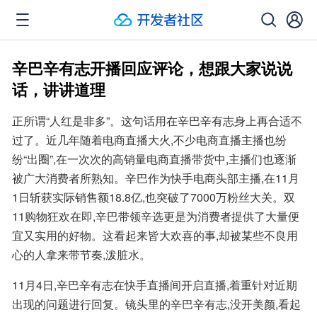
辛巴辛有志开播回应评论，想跟大家说说
话，讲讲道理
正所谓“人红是非多”。这句话用在辛巴辛有志身上再合适不
过了。近几年随着电商直播大火,不少电商直播主播也纷
纷“出圈”,在一次次的高销量电商直播带货中,主播们也逐渐
被广大消费者所熟知。辛巴作为快手电商头部主播,在11月
1日斩获实际销售额18.8亿,也突破了7000万粉丝大关。双
11购物狂欢在即,辛巴带领辛选更是为消费者提供了大量便
宜又实用的好物。这看起来皆大欢喜的事,却被某些不良用
心的人拿来带节奏,泼脏水。
11月4日,辛巴辛有志在快手直播间开启直播,着重针对近期
出现的问题进行回复。镜头里的辛巴辛有志,没开美颜,看起