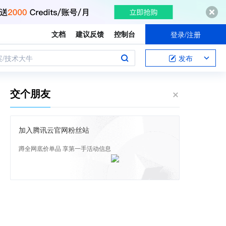
文档
建议反馈
控制台
登录/注册
案/技术大牛
发布
交个朋友
加入腾讯云官网粉丝站
蹲全网底价单品 享第一手活动信息