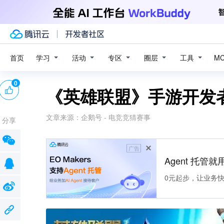
学习
活动
专区
圈层
工具
首页
M
0
《英雄联盟》手游开发
文章来源：
企鹅号 - 电竞竞猜赛事
分享
广告
Agent 托管就用
0元起步，让业务快速拥