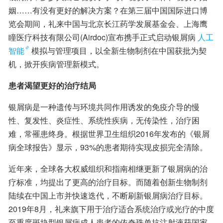
姻……有没有更好的解决方案？在第三届中国国际进口博
览会期间，礼来中国与北京长江药学发展基金会、上海鹰
瞳医疗科技有限公司(Airdoc)宣布携手正式启动银屑病
人工
智能
模拟与管理项目，以全新生物制剂在中国获批为契
机，掀开疾病管理新模式。
患者渴望更好的治疗结局
银屑病是一种遗传与环境共同作用诱发的免疫介导的慢
性、复发性、炎症性、系统性疾病，无传染性，治疗困
难，常罹患终身。根据世界卫生组织2016年发布的《银屑
病全球报告》显示，93%的患者期待实现皮损完全清除。
近年来，全球各大权威组织和指南相继更新了银屑病的治
疗标准，均提出了更高的治疗目标。而随着创新生物制剂
陆续在中国上市并快速迭代，不断刷新银屑病治疗目标。
2019年8月，礼来旗下用于治疗适合系统治疗或光疗的中度
至重度斑块型银屑病成人患者的依奇珠单抗注射液获国家