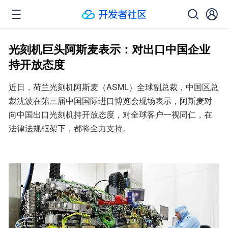
光刻机巨头阿斯麦表示：对出口中国企业
持开放态度
近日，荷兰光刻机阿斯麦（ASML）全球副总裁，中国区总
裁沈波在第三届中国国际进口博览会现场表示，阿斯麦对
向中国出口光刻机持开放态度，对全球客户一视同仁，在
法律法规框架下，都将全力支持。