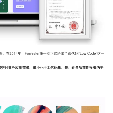
14年，Forrester第一次正式给出了低代码“Low Code”这一
速交付业务应用需求、最小化手工代码量、最小化各项前期投资的平