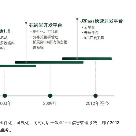
为组件化、可视化，同时可以开发各行业信息管理系统。
到了2013
展至今。