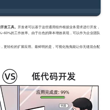
和开发工具。
开发者可以基于这些通用组件根据业务需求进行开发，
%~60%的工作效率。由于出色的降本增效表现，可以作为企业团队
功能，更轻松的扩展应用。最鲜明的是，可视化拖曳能让你无缝混合配