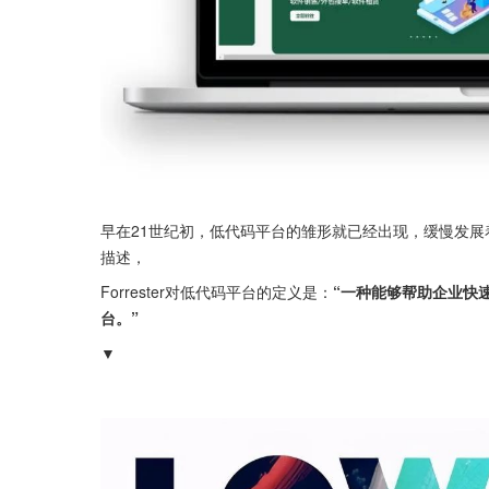
早在21世纪初，低代码平台的雏形就已经出现，缓慢发展着。在20
描述，
Forrester对低代码平台的定义是：
“一种能够帮助企业快
台。”
▼