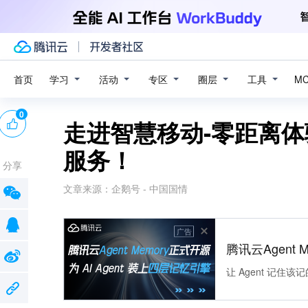
学习
活动
专区
圈层
工具
首页
M
0
走进智慧移动-零距离体
服务！
分享
文章来源：
企鹅号 - 中国国情
广告
腾讯云Agent 
让 Agent 记