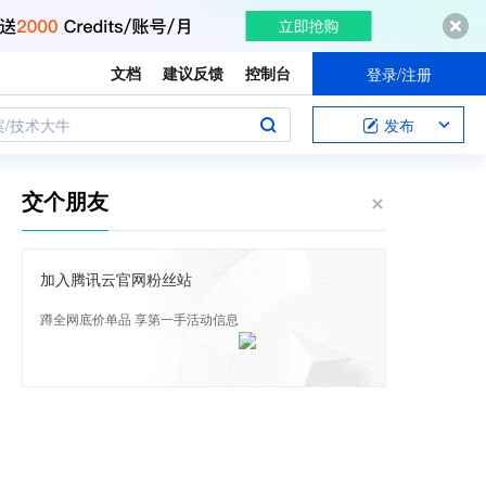
文档
建议反馈
控制台
登录/注册
案/技术大牛
发布
交个朋友
加入腾讯云官网粉丝站
蹲全网底价单品 享第一手活动信息