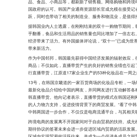
品、食品、小商品等，都刷新了销售额。网络购物和跨境
国政府的认可。韩国产业通商资源部长官成允模在接受记
跃，同时也带动了相关的制造业、服务和物流业，是值得
据韩国业内人士透露，在刚刚结束的双十一购物节期间，
乎翻番，食品和生活用品的销售量也同比增加了一倍左右
经济带来了活力。有外国媒体评论说，“双十一”已成为世
带来新活力。
作为中国邻邦，韩国最先获得中国经济发展的辐射效应，很
商品；不仅如此，直播带货产生的良好的销售业绩也引起
行直播带货，江原道17家企业生产的53种化妆品在一周之
13号，在韩国京畿道的一家百货商场的化妆品专柜，一
最新化妆品介绍给中国的网友，并同网友进行互动解答各
韩直播带货。他向记者表示，直播带货的模式在韩国还刚
的人力物力支持，促进疫情背景下的商贸发展。“看了中
中韩两国进一步合作，不仅仅是电商流通平台，与其相关
跨境电商的发展离不开国家间对于自由贸易的扶持。成允模
期待协议的签署未来会进一步促进区域内贸易的活跃发展。
区域内实现贸易的活跃往来，并成为一个促进各成员之间