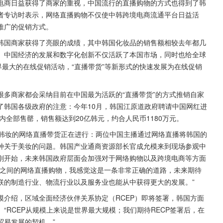
电商日益获得了商家的重视，中国流行的直播购物的方式也得到了韩
者专访时表示，网络直播购物不仅使中韩跨境电商流通平台日益活
推广的促销方式。
韩国商家获得了亮眼的成绩，其中韩国化妆品的销售额相较去年都几
。中国经济的发展和数字化创新不仅活跃了本国市场，同时也给全球
界最大的在线促销活动，“直播带货”等新形式的快速发展为在线促销
多商家都会采纳目前在中国最为活跃的“直播带货”的方式推销自家
了韩国各级政府的注意：今年10月，韩国江原道政府聘请中国网红进
内全部售罄，销售额达到20亿韩元，约合人民币1180万元。
场韩妆的网络直播带货正在进行：两位中国主播通过网络直播将韩国的
种关于美妆的问题。韩国产业通商资源部长官成允模来到现场参观中
刚开始，未来韩国政府层面会加强对于网络购物以及跨境电商等方面
韩之间的网络直播购物，我感觉这是一条非常正确的道路，未来期待
联的制造行业、物流行业以及服务业也能从中获得更大的发展。”
介绍，区域全面经济伙伴关系协定（RCEP）即将签署，韩国方面
“RCEP从规模上来说是世界最大规模；我们期待RECP签署后，在
贸易发展的契机。”