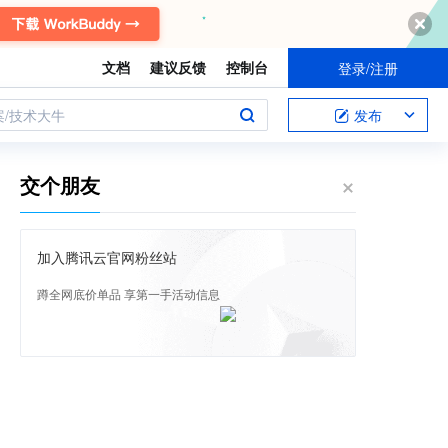
文档
建议反馈
控制台
登录/注册
案/技术大牛
发布
交个朋友
加入腾讯云官网粉丝站
蹲全网底价单品 享第一手活动信息