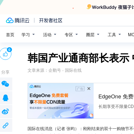
学习
活动
专区
圈层
工具
首页
M
0
韩国产业通商部长表示
文章来源：
企鹅号 - 国际在线
分享
广告
EdgeOne 
长期享受不限量CD
国际在线消息（记者 张昀）：刚刚结束的双十一购物节