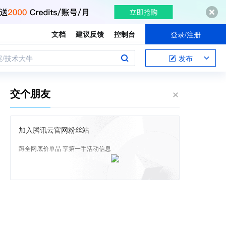
文档
建议反馈
控制台
登录/注册
案/技术大牛
发布
交个朋友
加入腾讯云官网粉丝站
蹲全网底价单品 享第一手活动信息