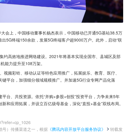
伙伴大会上，中国移动董事长杨杰表示，中国移动已开通5G基站38.5万
出5G终端150余款，发展5G终端客户超9000万户。此外，启动“联
集约高效地推进网络建设。2021年将基本实现全国市、县城区及部
机能力提升至108万架。
云、视频彩铃、移动认证等特色应用推广，拓展娱乐、教育、医疗、
关键平台，加强细分领域规模推广。并加速5G行业专网产品化落
平台、共投资源。依托“并购+参股+创投”投资平台，力争未来5年
新和应用拓展，并设立百亿级母基金，深化“直投+基金”双线布局。
0?refer=cp_1026
鹅号）传播渠道之一，根据
《腾讯内容开放平台服务协议》
转载发