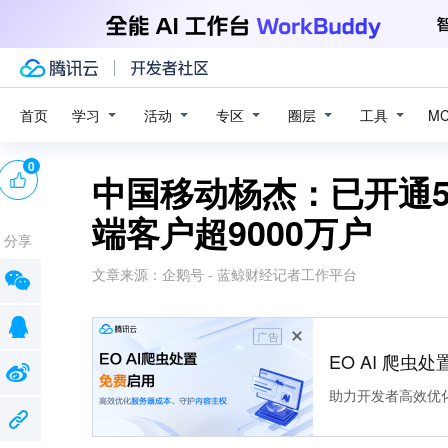
学习
活动
专区
圈层
工具
首页
M
0
中国移动杨杰：已开通5G
端客户超9000万户
分享
文章来源：
企鹅号 - 蓝鲸财经记者工作平台
广告
EO AI 爬虫
助力开发者高效优