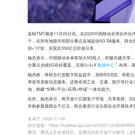
蓝鲸TMT频道11月20日讯，在2020中国移动全球合作
个，在所有地级市和部分重点县城提供5G SA服务。联合推
创+”计划，实现近300亿元价值分享。
杨杰表示，中国移动未来将加大5G投入，积极共建共享，
分重点乡镇5G良好覆盖，完善3+3+X
数据中心
布局，装
杨杰称，将联合打造数字权益超市，加快5G消息、和彩
养老等居家信息服务。还将布局工业、交通、医疗等行业
地，构建“专网+平台+应用+终端”一体化能力。
此外，杨杰表示，将开放十亿级客户市场，共享客群、共建
并购参股规模达千亿元，联合垂直行业头部企业开展技术创
发表于:
2020-11-20
原文链接
：
https://kuaibao.qq.com/s/20201120A046WI0
腾讯「腾讯云开发者社区」是腾讯内容开放平台帐号（企