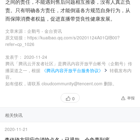
之间的责任，不能遇到售后问题相互推诿，没有人真正负
责。只有明确各方责任，才能倒逼各方规范自身行为，从
而保障消费者权益，促进直播带货良性健康发展。
文章来源：
企鹅号 - 金台资讯
原文链接：
https://kuaibao.qq.com/s/20201124A01QIB00?
refer=cp_1026
发表于：
2020-11-24
腾讯「腾讯云开发者社区」是腾讯内容开放平台帐号（企鹅号）传
播渠道之一，根据
《腾讯内容开放平台服务协议》
转载发布内
容。
如有侵权，请联系 cloudcommunity@tencent.com 删除。
举报
0
相关快讯
2020-11-21
李佳琦方回应中消协点名：已退款，会负责到底