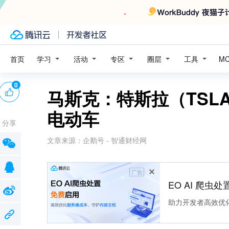
学习
活动
专区
圈层
工具
首页
M
0
马斯克：特斯拉（TSLA
电动车
分享
文章来源：
企鹅号 - 智通财经网
广告
EO AI 爬虫
助力开发者高效优