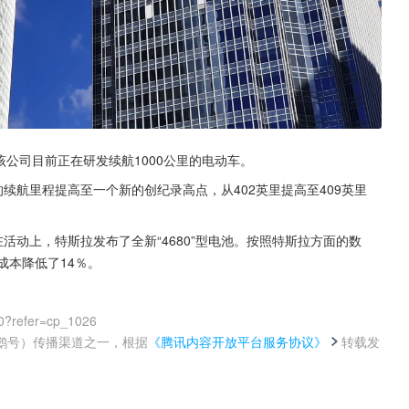
示，该公司目前正在研发续航1000公里的电动车。
的续航里程提高至一个新的创纪录高点，从402英里提高至409英里
活动上，特斯拉发布了全新“4680”型电池。按照特斯拉方面的数
成本降低了14％。
0?refer=cp_1026
鹅号）传播渠道之一，根据
《腾讯内容开放平台服务协议》
转载发
。