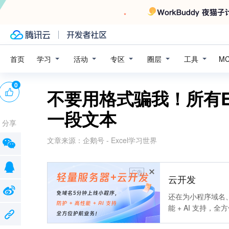
学习
活动
专区
圈层
工具
首页
M
0
不要用格式骗我！所有E
一段文本
分享
文章来源：
企鹅号 - Excel学习世界
广告
云开发
还在为小程序域名、
能 + AI 支持，