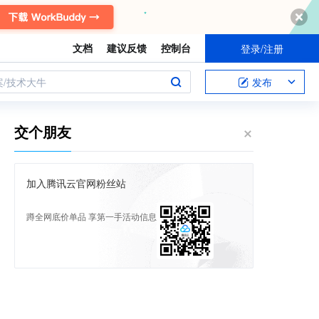
文档
建议反馈
控制台
登录/注册
案/技术大牛
发布
交个朋友
加入腾讯云官网粉丝站
蹲全网底价单品 享第一手活动信息