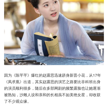
因为《陈芊芊》爆红的赵露思迅速跻身新晋小花，从17年
《凤求凰》出道，其实赵露思的演艺之路要比非科班出身
的演员顺利很多，随后在多部网剧的频繁露脸也让她逐渐
被熟知，沙雕人设和亲和的长相虽不如美艳女星，却收获
了不少观众缘。