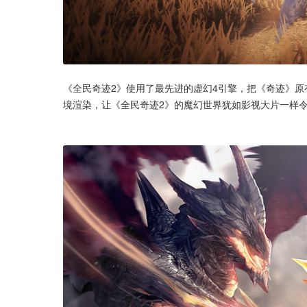
《全民奇迹2》使用了最先进的虚幻4引擎，把《奇迹》
境渲染，让《全民奇迹2》的魔幻世界犹如影视大片一样