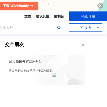
文档
建议反馈
控制台
登录/注册
案/技术大牛
发布
交个朋友
加入腾讯云官网粉丝站
蹲全网底价单品 享第一手活动信息