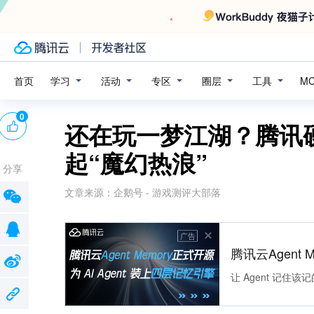
学习
活动
专区
圈层
工具
首页
M
0
还在玩一梦江湖？腾讯
起“魔幻热浪”
分享
文章来源：
企鹅号 - 游戏测评大部落
广告
腾讯云Agent 
让 Agent 记