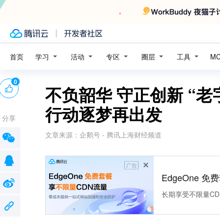
学习
活动
专区
圈层
工具
首页
M
0
不负韶华 守正创新 “老
行动逐梦再出发
分享
文章来源：
企鹅号 - 腾讯上海财经频道
广告
EdgeOne 
长期享受不限量CD