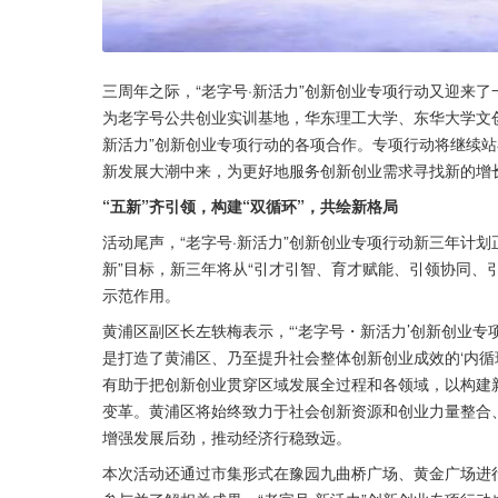
三周年之际，“老字号·新活力”创新创业专项行动又迎来
为老字号公共创业实训基地，华东理工大学、东华大学文创
新活力”创新创业专项行动的各项合作。专项行动将继续
新发展大潮中来，为更好地服务创新创业需求寻找新的增
“五新”齐引领，构建“双循环”，共绘新格局
活动尾声，“老字号·新活力”创新创业专项行动新三年计划
新”目标，新三年将从“引才引智、育才赋能、引领协同、
示范作用。
黄浦区副区长左轶梅表示，“‘老字号・新活力’创新创业专
是打造了黄浦区、乃至提升社会整体创新创业成效的‘内循环
有助于把创新创业贯穿区域发展全过程和各领域，以构建
变革。黄浦区将始终致力于社会创新资源和创业力量整合
增强发展后劲，推动经济行稳致远。
本次活动还通过市集形式在豫园九曲桥广场、黄金广场进