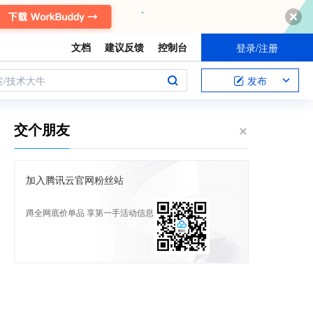
文档
建议反馈
控制台
登录/注册
案/技术大牛
发布
交个朋友
加入腾讯云官网粉丝站
蹲全网底价单品 享第一手活动信息