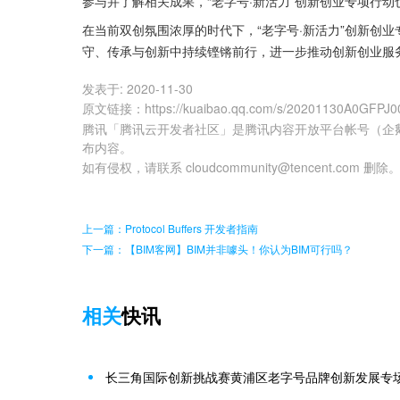
参与并了解相关成果，“老字号·新活力”创新创业专项行
在当前双创氛围浓厚的时代下，“老字号·新活力”创新创
守、传承与创新中持续铿锵前行，进一步推动创新创业服
发表于:
2020-11-30
原文链接
：
https://kuaibao.qq.com/s/20201130A0GFPJ0
腾讯「腾讯云开发者社区」是腾讯内容开放平台帐号（企
布内容。
如有侵权，请联系 cloudcommunity@tencent.com 删除
上一篇：Protocol Buffers 开发者指南
下一篇：【BIM客网】BIM并非噱头！你认为BIM可行吗？
相关
快讯
长三角国际创新挑战赛黄浦区老字号品牌创新发展专