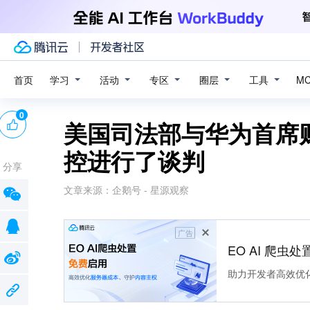
学习
活动
专区
圈层
工具
首页
M
0
美国司法部与华为首席
控进行了谈判
分享
文章来源：
企鹅号 - 星源观察
广告
EO AI 爬虫
助力开发者高效优