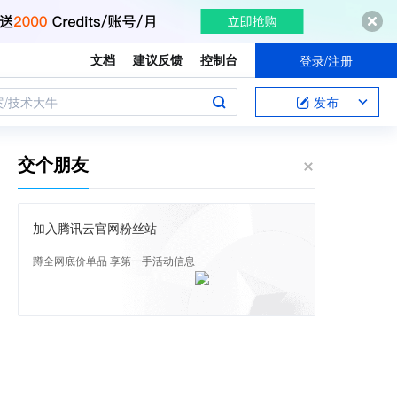
文档
建议反馈
控制台
登录/注册
案/技术大牛
发布
交个朋友
加入腾讯云官网粉丝站
蹲全网底价单品 享第一手活动信息