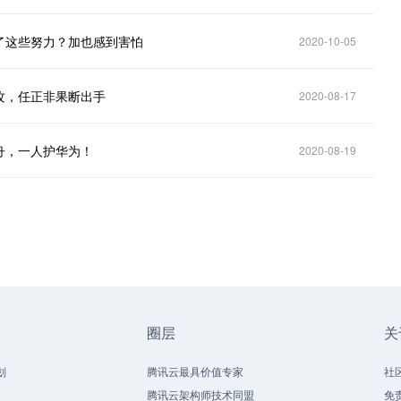
了这些努力？加也感到害怕
2020-10-05
攻，任正非果断出手
2020-08-17
舟，一人护华为！
2020-08-19
圈层
关
划
腾讯云最具价值专家
社
腾讯云架构师技术同盟
免