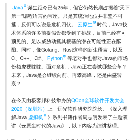
Java
诞生距今已有25年，但它仍然长期占据着“天下
第一”编程语言的宝座。只是其统治地位并非坚不可
摧，反倒可以说是危机四伏。
云原生
时代，Java技
术体系的许多前提假设都受到了挑战，目前已经有可
预见的、足以威胁动摇其根基的潜在可能性正在酝
酿。同时，像Golang、Rust这样的新生语言，以及
C、C++、C#、
Python
等老对手也都对Java的市场
份额虎视眈眈。面对危机，Java正在尝试哪些变革？
未来，Java是会继续向前、再攀高峰，还是由盛转
衰？

在今天由极客邦科技举办的
QCon全球软件开发大会
2020（深圳站）
上，远光软件研究院院长、《深入理
解Java
虚拟机
》系列书籍作者周志明发表了主题演
讲《云原生时代的Java》，以下内容为演讲整理。