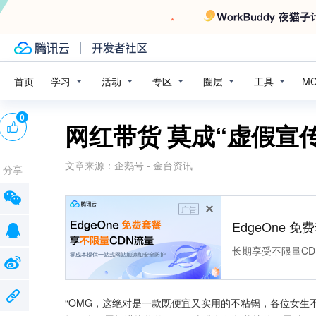
学习
活动
专区
圈层
工具
首页
M
0
网红带货 莫成“虚假宣
文章来源：
企鹅号 - 金台资讯
分享
广告
EdgeOne 
长期享受不限量CD
“OMG，这绝对是一款既便宜又实用的不粘锅，各位女生