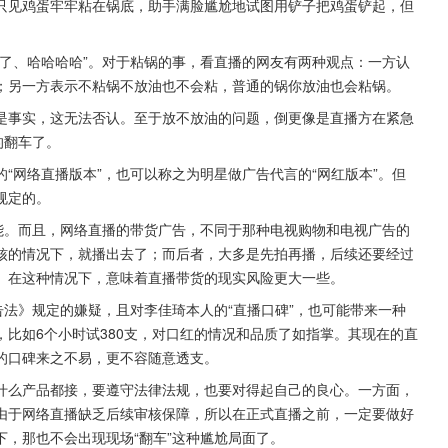
只见鸡蛋牢牢粘在锅底，助手满脸尴尬地试图用铲子把鸡蛋铲起，但
了、哈哈哈哈”。对于粘锅的事，看直播的网友有两种观点：一方认
；另一方表示不粘锅不放油也不会粘，普通的锅你放油也会粘锅。
是事实，这无法否认。至于放不放油的问题，倒更像是直播方在紧急
的翻车了。
“网络直播版本”，也可以称之为明星做广告代言的“网红版本”。但
规定的。
能。而且，网络直播的带货广告，不同于那种电视购物和电视广告的
核的情况下，就播出去了；而后者，大多是先拍再播，后续还要经过
。在这种情况下，意味着直播带货的现实风险更大一些。
告法》规定的嫌疑，且对李佳琦本人的“直播口碑”，也可能带来一种
比如6个小时试380支，对口红的情况和品质了如指掌。其现在的直
的口碑来之不易，更不容随意透支。
什么产品都接，要遵守法律法规，也要对得起自己的良心。一方面，
由于网络直播缺乏后续审核保障，所以在正式直播之前，一定要做好
，那也不会出现现场“翻车”这种尴尬局面了。