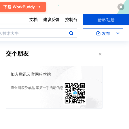
文档
建议反馈
控制台
登录/注册
案/技术大牛
发布
交个朋友
加入腾讯云官网粉丝站
蹲全网底价单品 享第一手活动信息