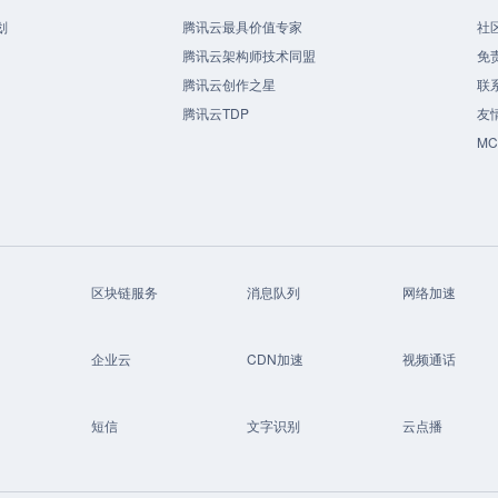
划
腾讯云最具价值专家
社
腾讯云架构师技术同盟
免
腾讯云创作之星
联
腾讯云TDP
友
M
区块链服务
消息队列
网络加速
企业云
CDN加速
视频通话
短信
文字识别
云点播