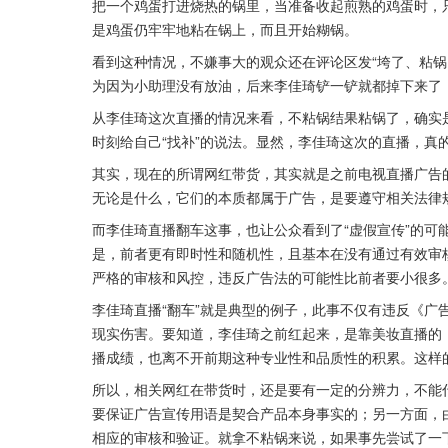
把一个鸡蛋打进烧热的锅里，当准备收起煎熟的鸡蛋时，
是鸡蛋仍牢牢地粘在锅上，而且开始糊锅。
看到这种情况，不嫌事大的观众还在评论区发“垮了、粘锅
为因为小助理没有放油，后来李佳琦铲一铲就都掉下来了
从李佳琦这次直播的情况来看，不粘锅结果粘锅了，确实
时刻给自己“找补”的说法。显然，李佳琦这次的直播，真
其实，现在的所谓网红带货，其实就是之前电视直播广告的
无论是什么，它们的本质都属于广告，是要遵守相关法律
而李佳琦直播翻车这事，也让公众看到了“虚假宣传”的可
是，前者更有即时性和随机性，且基本在没有通过有效审
严格的审核和风控，违反广告法的可能性比前者要小很多
李佳琦直播“翻车”就是典型的例子，此事不仅有违反《广
现实伤害。要知道，李佳琦之前红起来，是靠美妆直播的，
播成绩，也离不开前期这种专业性和品质性的积累。这样
所以，相关网红在带货时，还是要有一定的分辨力，不能
要保证广告宣传用语是契合产品本身事实的；另一方面，
相应的审核和验证。就拿不粘锅来说，如果事先尝试了一下