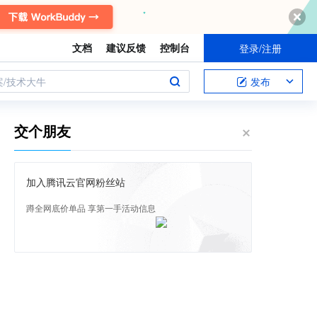
文档
建议反馈
控制台
登录/注册
案/技术大牛
发布
交个朋友
加入腾讯云官网粉丝站
蹲全网底价单品 享第一手活动信息