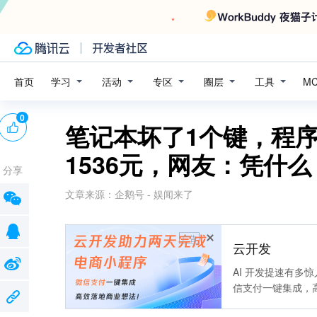
学习
活动
专区
圈层
工具
首页
M
0
笔记本坏了1个键，程
1536元，网友：凭什么
分享
文章来源：
企鹅号 - 娱闻来了
广告
云开发
AI 开发提速有多
信支付一键集成，