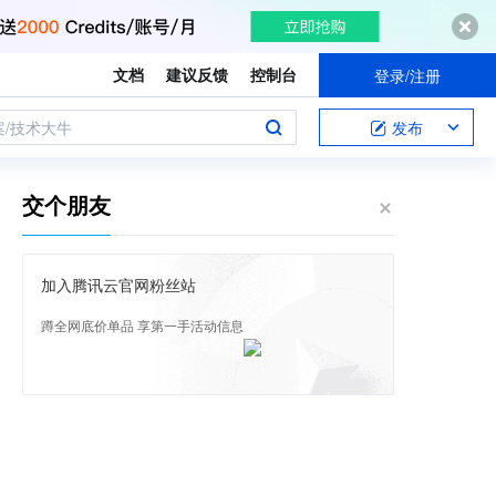
文档
建议反馈
控制台
登录/注册
案/技术大牛
发布
交个朋友
加入腾讯云官网粉丝站
蹲全网底价单品 享第一手活动信息