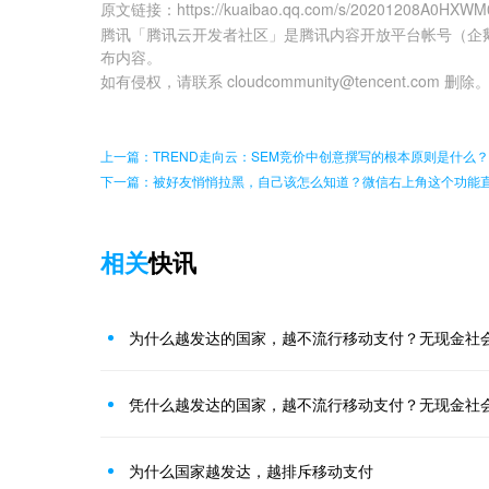
原文链接
：
https://kuaibao.qq.com/s/20201208A0HXWM
腾讯「腾讯云开发者社区」是腾讯内容开放平台帐号（企
布内容。
如有侵权，请联系 cloudcommunity@tencent.com 删除
上一篇：TREND走向云：SEM竞价中创意撰写的根本原则是什么？
下一篇：被好友悄悄拉黑，自己该怎么知道？微信右上角这个功能
相关
快讯
为什么越发达的国家，越不流行移动支付？无现金社
凭什么越发达的国家，越不流行移动支付？无现金社
为什么国家越发达，越排斥移动支付