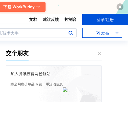
文档
建议反馈
控制台
登录/注册
案/技术大牛
发布
交个朋友
加入腾讯云官网粉丝站
蹲全网底价单品 享第一手活动信息