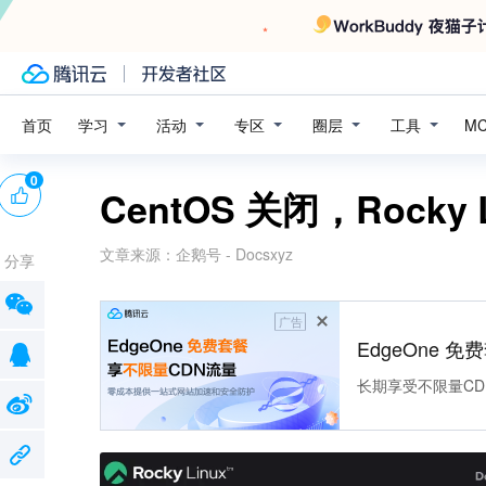
学习
活动
专区
圈层
工具
首页
M
0
CentOS 关闭，Rocky
文章来源：
企鹅号 - Docsxyz
分享
广告
EdgeOne 
长期享受不限量CD