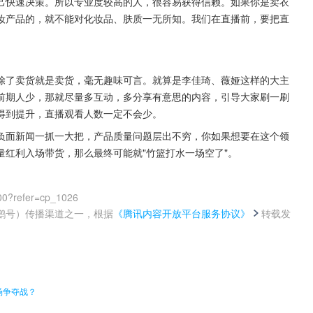
己快速决策。所以专业度较高的人，很容易获得信赖。如果你是卖衣
妆产品的，就不能对化妆品、肤质一无所知。我们在直播前，要把直
除了卖货就是卖货，毫无趣味可言。就算是李佳琦、薇娅这样的大主
前期人少，那就尽量多互动，多分享有意思的内容，引导大家刷一刷
得到提升，直播观看人数一定不会少。
负面新闻一抓一大把，产品质量问题层出不穷，你如果想要在这个领
红利入场带货，那么最终可能就"竹篮打水一场空了"。
00?refer=cp_1026
鹅号）传播渠道之一，根据
《腾讯内容开放平台服务协议》
转载发
。
场争夺战？