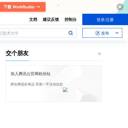
文档
建议反馈
控制台
登录/注册
案/技术大牛
发布
交个朋友
加入腾讯云官网粉丝站
蹲全网底价单品 享第一手活动信息