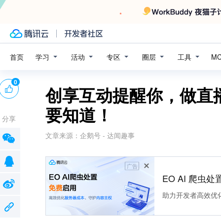
学习
活动
专区
圈层
工具
首页
M
0
创享互动提醒你，做直
要知道！
分享
文章来源：
企鹅号 - 达闻趣事
广告
EO AI 爬虫
助力开发者高效优