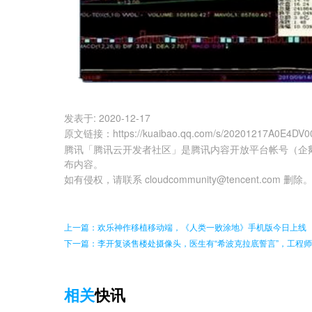
发表于:
2020-12-17
原文链接
：
https://kuaibao.qq.com/s/20201217A0E4DV0
腾讯「腾讯云开发者社区」是腾讯内容开放平台帐号（企
布内容。
如有侵权，请联系 cloudcommunity@tencent.com 删除
上一篇：欢乐神作移植移动端，《人类一败涂地》手机版今日上线
下一篇：李开复谈售楼处摄像头，医生有“希波克拉底誓言”，工程
相关
快讯