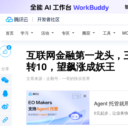
学习
活动
专区
圈层
工具
首页
M
0
互联网金融第一龙头，三
转10，望飙涨成妖王
分享
文章来源：
企鹅号 - 一哥的快乐世界
广告
Agent 托管就用
0元起步，让业务快速拥