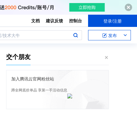
文档
建议反馈
控制台
登录/注册
案/技术大牛
发布
交个朋友
加入腾讯云官网粉丝站
蹲全网底价单品 享第一手活动信息