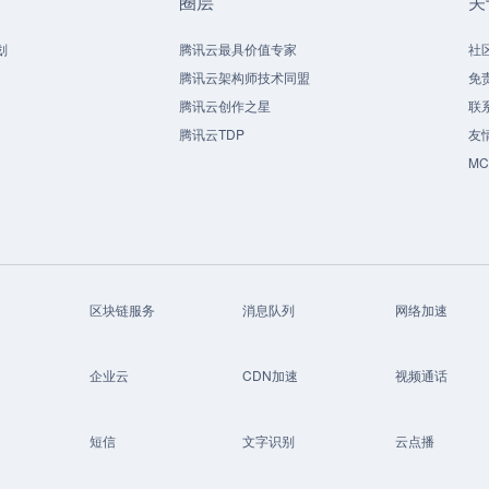
圈层
关
划
腾讯云最具价值专家
社
腾讯云架构师技术同盟
免
腾讯云创作之星
联
腾讯云TDP
友
M
区块链服务
消息队列
网络加速
企业云
CDN加速
视频通话
短信
文字识别
云点播