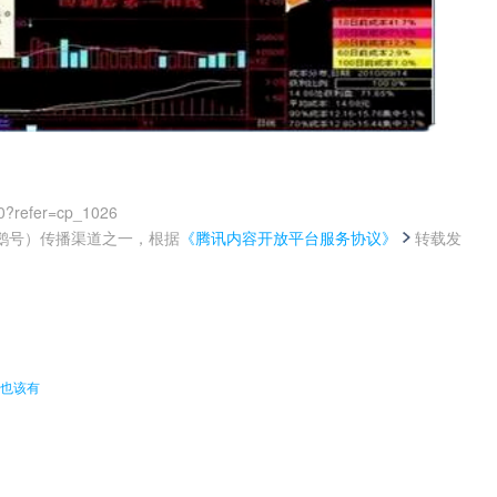
0?refer=cp_1026
鹅号）传播渠道之一，根据
《腾讯内容开放平台服务协议》
转载发
。
师也该有