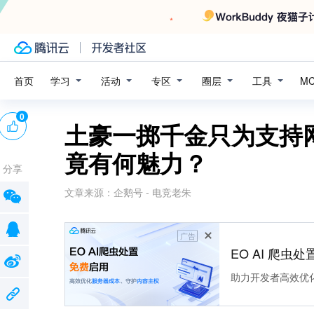
学习
活动
专区
圈层
工具
首页
M
0
土豪一掷千金只为支持
竟有何魅力？
分享
文章来源：
企鹅号 - 电竞老朱
广告
EO AI 爬虫
助力开发者高效优