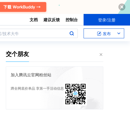
文档
建议反馈
控制台
登录/注册
案/技术大牛
发布
交个朋友
加入腾讯云官网粉丝站
蹲全网底价单品 享第一手活动信息