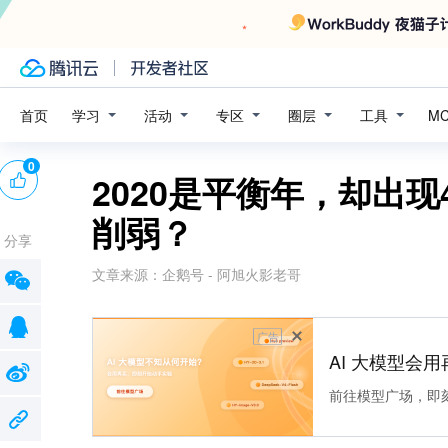
学习
活动
专区
圈层
工具
首页
M
0
2020是平衡年，却出
削弱？
分享
文章来源：
企鹅号 - 阿旭火影老哥
广告
AI 大模型会用
前往模型广场，即