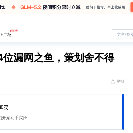
CP广场
文章/答
现4位漏网之鱼，策划舍不得
举报
再买
刻开始动手实验