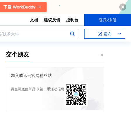
文档
建议反馈
控制台
登录/注册
案/技术大牛
发布
交个朋友
加入腾讯云官网粉丝站
蹲全网底价单品 享第一手活动信息