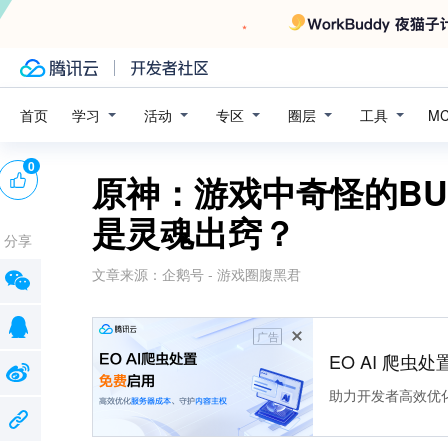
学习
活动
专区
圈层
工具
首页
M
0
原神：游戏中奇怪的B
是灵魂出窍？
分享
文章来源：
企鹅号 - 游戏圈腹黑君
广告
EO AI 爬虫
助力开发者高效优