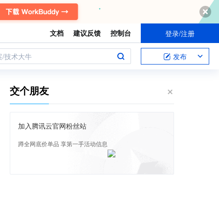
文档
建议反馈
控制台
登录/注册
案/技术大牛
发布
交个朋友
加入腾讯云官网粉丝站
蹲全网底价单品 享第一手活动信息