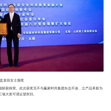
总监袁琼女士颁奖
域斩获殊荣。此次获奖无不与赢家时尚集团矢志不渝，立产品革新为
三项大奖可谓众望所归。