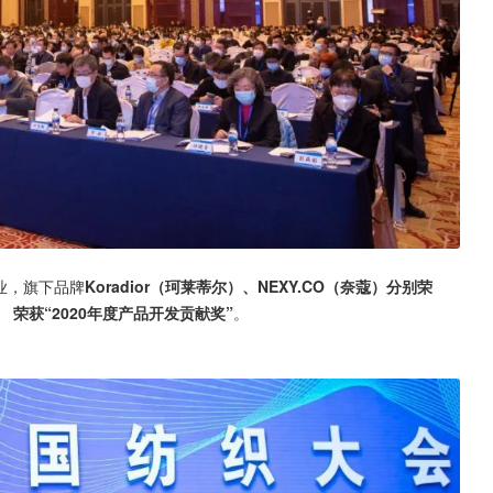
企业，旗下品牌
Koradior（珂莱蒂尔）、NEXY.CO（奈蔻）分别荣
） 荣获“2020年度产品开发贡献奖”
。        