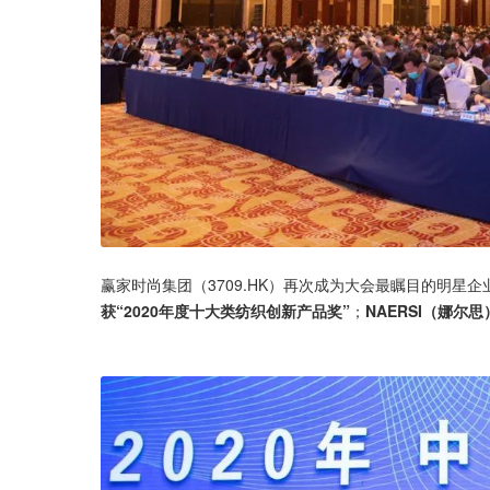
赢家时尚集团（3709.HK）再次成为大会最瞩目的明星
获“2020年度十大类纺织创新产品奖”
；
NAERSI（娜尔思