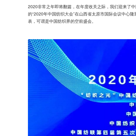
2020非常之年即将翻篇，在年度收关之际，我们迎来了中
的“2020年中国纺织大会”在山西省太原市国际会议中心
表，可谓是中国纺织界的空前盛会。