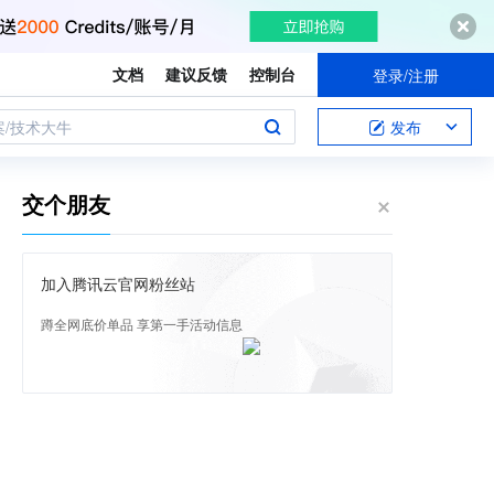
文档
建议反馈
控制台
登录/注册
案/技术大牛
发布
交个朋友
加入腾讯云官网粉丝站
蹲全网底价单品 享第一手活动信息