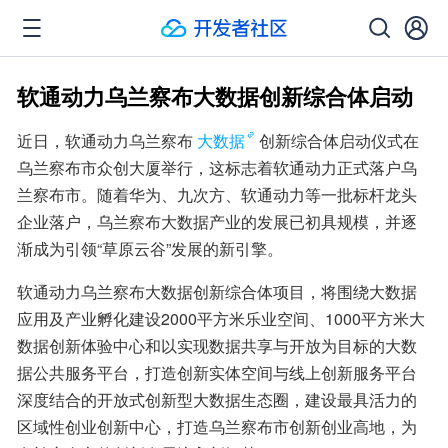
软通动力乌兰察布大数据创新综合体启动
近日，软通动力乌兰察布
大数据
创新综合体启动仪式在
乌兰察布市众创大厦举行，这标志着软通动力正式落户乌
兰察布市。随着华为、九次方、软通动力等一批标杆龙头
企业落户，乌兰察布大数据产业的发展已初具规模，并逐
渐成为引领“草原云谷”发展的新引擎。
软通动力乌兰察布大数据创新综合体项目，将围绕大数据
应用及产业孵化建设2000平方米乐业空间、1000平方米大
数据创新体验中心和以实现数据共享与开放为目标的大数
据公共服务平台，打造创新实体空间与线上创新服务平台
深度结合的开放式创新型大数据生态圈，建设最具活力的
区域性创业创新中心，打造乌兰察布市创新创业高地，为