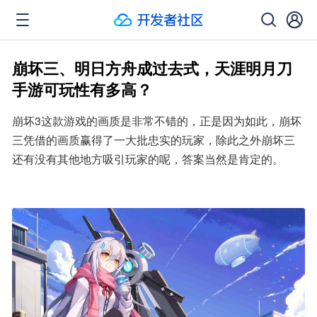
崩坏三、明日方舟成过去式，天涯明月刀
手游可玩性有多高？
崩坏3这款游戏的画质是非常不错的，正是因为如此，崩坏
三凭借的画质赢得了一大批忠实的玩家，除此之外崩坏三
还有没有其他地方吸引玩家的呢，答案当然是肯定的。