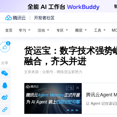
学习
活动
专区
圈层
工具
首页
M
0
货运宝：数字技术强势
融合，齐头并进
分享
文章来源：
企鹅号 - 网络货运新势力
广告
腾讯云Agent 
让 Agent 记