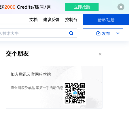
文档
建议反馈
控制台
登录/注册
案/技术大牛
发布
交个朋友
加入腾讯云官网粉丝站
蹲全网底价单品 享第一手活动信息