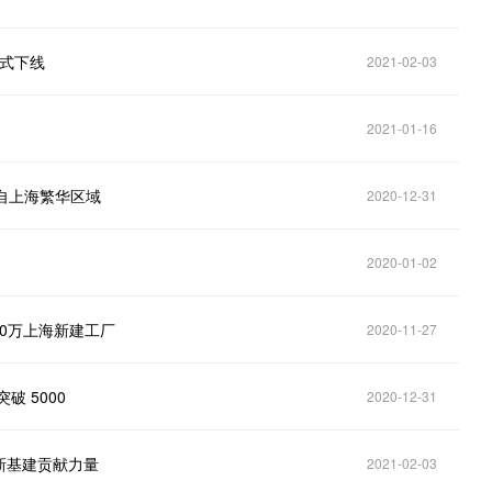
正式下线
2021-02-03
2021-01-16
自上海繁华区域
2020-12-31
2020-01-02
00万上海新建工厂
2020-11-27
 5000
2020-12-31
新基建贡献力量
2021-02-03