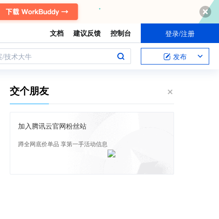
文档
建议反馈
控制台
登录/注册
案/技术大牛
发布
交个朋友
加入腾讯云官网粉丝站
蹲全网底价单品 享第一手活动信息