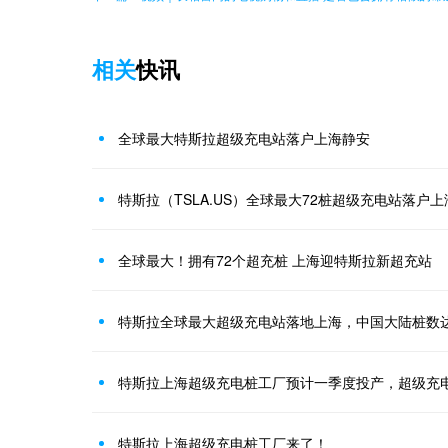
相关
快讯
全球最大特斯拉超级充电站落户上海静安
特斯拉（TSLA.US）全球最大72桩超级充电站落户上
全球最大！拥有72个超充桩 上海迎特斯拉新超充站
特斯拉全球最大超级充电站落地上海，中国大陆桩数达5
特斯拉上海超级充电桩工厂预计一季度投产，超级充电
特斯拉上海超级充电桩工厂来了！