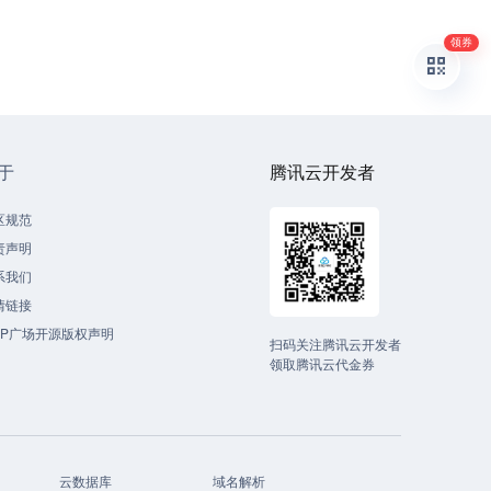
领券
于
腾讯云开发者
区规范
责声明
系我们
情链接
CP广场开源版权声明
扫码关注腾讯云开发者
领取腾讯云代金券
云数据库
域名解析