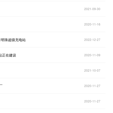
2021-09-30
2020-11-16
方明珠超级充电站
2022-12-27
电站正在建设
2020-11-09
2021-10-07
厂
2020-11-27
2020-11-27