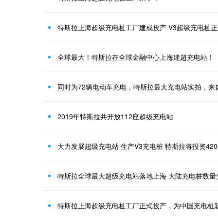
特斯拉上海超级充电桩工厂建成投产 V3超级充电桩
全球最大！特斯拉在全球金融中心上海建超充电站！
同时为72辆电动车充电，特斯拉最大充电站实拍，来
2019年特斯拉共开放112座超级充电站
大力发展超级充电站 生产V3充电桩 特斯拉将投资42
特斯拉全球最大超级充电站落地上海 大陆充电桩数量突破
特斯拉上海超级充电桩工厂正式投产，为中国充电桩