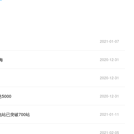
2021-01-07
海
2020-12-31
2020-12-31
000
2020-12-31
站已突破700站
2021-01-11
2021-02-05