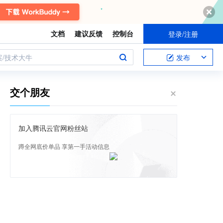
文档
建议反馈
控制台
登录/注册
案/技术大牛
发布
交个朋友
加入腾讯云官网粉丝站
蹲全网底价单品 享第一手活动信息