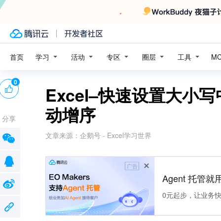
学习
活动
专区
圈层
工具
首页
M
0
Excel–快速设置大
动增序
分享
文章来源：
企鹅号 - Excel学习世界
广告
Agent 托管就用
0元起步，让业务快速拥