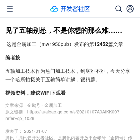
见了五轴别怂，不是你想的那么难……
 这是金属加工（mw1950pub）发布的第
12452
篇文章
编者按
五轴加工技术作为热门加工技术，到底难不难，今天分享
一个哈斯拍摄关于五轴简单讲解，很精辟。
视频资料，建议WiFi下观看
文章来源：
企鹅号 - 金属加工
原文链接：
https://kuaibao.qq.com/s/20210107A0AIKK00?
refer=cp_1026
发表于：
2021-01-07
腾讯「腾讯云开发者社区」是腾讯内容开放平台帐号（企鹅号）传