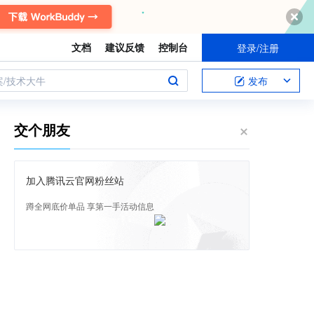
文档
建议反馈
控制台
登录/注册
案/技术大牛
发布
交个朋友
加入腾讯云官网粉丝站
蹲全网底价单品 享第一手活动信息