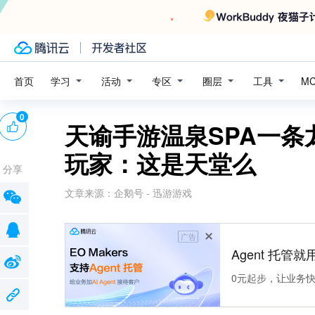
学习
活动
专区
圈层
工具
首页
M
0
天谕手游温泉SPA一
玩家：这是天堂么
分享
文章来源：
企鹅号 - 迅游游戏
广告
Agent 托管就用
0元起步，让业务快速拥