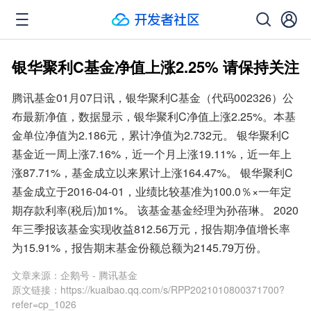
银华聚利C基金净值上涨2.25% 请保持关注
腾讯基金01月07日讯，银华聚利C基金（代码002326）公
布最新净值，数据显示，银华聚利C净值上涨2.25%。本基
金单位净值为2.186元，累计净值为2.732元。 银华聚利C
基金近一周上涨7.16%，近一个月上涨19.11%，近一年上
涨87.71%，基金成立以来累计上涨164.47%。 银华聚利C
基金成立于2016-04-01，业绩比较基准为100.0％×一年定
期存款利率(税后)加1%。 该基金基金经理为孙蓓琳。 2020
年三季报该基金实现收益812.56万元，报告期净值增长率
为15.91%，报告期末基金份额总额为2145.79万份。
文章来源：
企鹅号 - 腾讯基金
原文链接：
https://kuaibao.qq.com/s/RPP2021010800371700?
refer=cp_1026