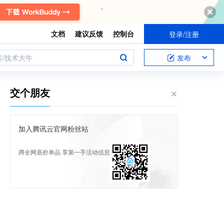
文档
建议反馈
控制台
登录/注册
案/技术大牛
发布
交个朋友
加入腾讯云官网粉丝站
蹲全网底价单品 享第一手活动信息