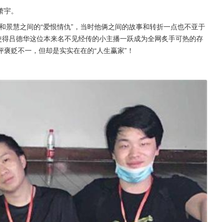
萧宇。
华和景慧之间的“爱恨情仇”，当时他俩之间的故事和转折一点也不亚于
使得吕德华这位本来名不见经传的小主播一跃成为全网炙手可热的存
褒贬不一，但却是实实在在的“人生赢家”！