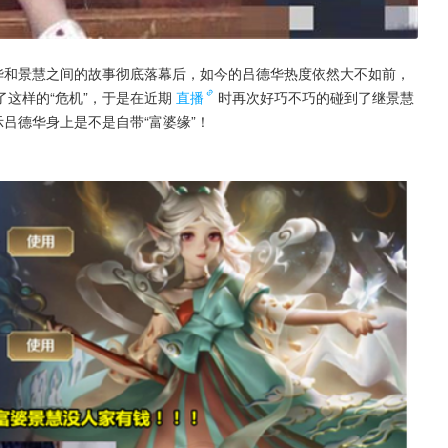
华和景慧之间的故事彻底落幕后，如今的吕德华热度依然大不如前，
这样的“危机”，于是在近期
直播
时再次好巧不巧的碰到了继景慧
吕德华身上是不是自带“富婆缘”！