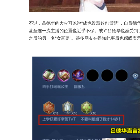
不过，吕德华的大火可以说“成也景慧败也景慧”，自吕德
甚至连一流主播的位置也近乎不保。或许吕德华也感受到了
之后的另一名“女富婆”。很多网友在得知此事后也感叹表示