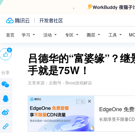
学习
活动
专区
圈层
工具
首页
M
0
吕德华的“富婆缘”？继
手就是75W！
分享
文章来源：
企鹅号 - Boos游戏解说
广告
EdgeOne 
长期享受不限量CD