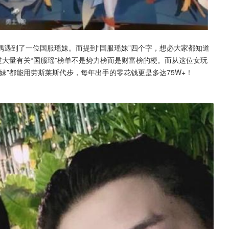
遇到了一位国服瑶妹。而提到“国服瑶妹”四个字，想必大家都知道
过大量有关“国服瑶”榜单不是势力榜而是财富榜的梗。而从这位女玩
妹”都能用劳斯莱斯代步，每年出手的零花钱更是多达75W+！