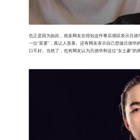
也正是因为如此，很多网友在得知这件事后感叹表示吕德
一位“富婆”，真让人羡慕。还有网友表示自己想做吕德华
口不好。当然了，也有网友认为吕德华和这位“女土豪”的