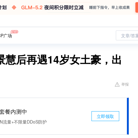
CP广场
文章/答
景慧后再遇14岁女土豪，出
举报
免费套餐内测中
立即领取
N流量+不限量DDoS防护