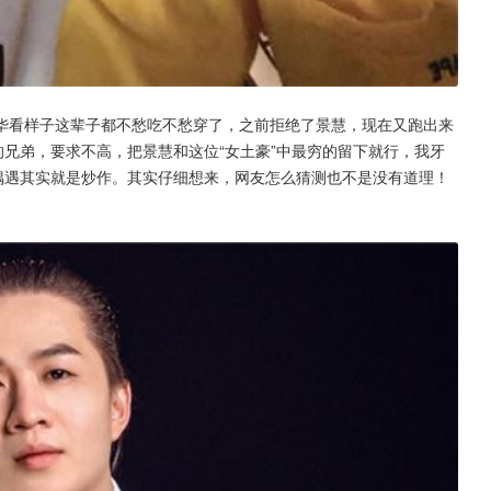
华看样子这辈子都不愁吃不愁穿了，之前拒绝了景慧，现在又跑出来
的兄弟，要求不高，把景慧和这位“女土豪”中最穷的留下就行，我牙
偶遇其实就是炒作。其实仔细想来，网友怎么猜测也不是没有道理！