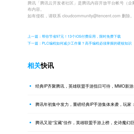
腾讯「腾讯云开发者社区」是腾讯内容开放平台帐号（企
布内容。
如有侵权，请联系 cloudcommunity@tencent.com 删除
上一篇：帮你节省97元！13个iOS付费应用，限时免费下载
下一篇：PLC编程如何减少工作量？高手编程必须掌握的硬核知识
相关
快讯
经典IP齐聚腾讯，英雄联盟手游指日可待，MMO新
腾讯年初集中发力，重磅经典IP手游集体来袭，玩家
腾讯又迎“宝藏”佳作，英雄联盟手游上榜，史诗魔幻