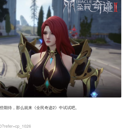
一些期待，那么就来《全民奇迹2》中试试吧。
0?refer=cp_1026