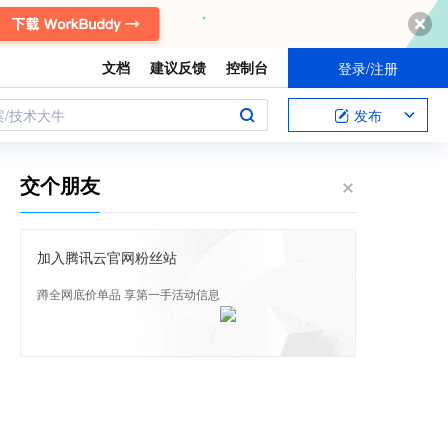
文档
建议反馈
控制台
登录/注册
案/技术大牛
发布
交个朋友
加入腾讯云官网粉丝站
蹲全网底价单品 享第一手活动信息