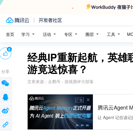
学习
活动
专区
圈层
工具
首页
M
0
经典IP重新起航，英
游竟送惊喜？
分享
文章来源：
企鹅号 - 游戏测评大部落
广告
腾讯云Agent 
让 Agent 记