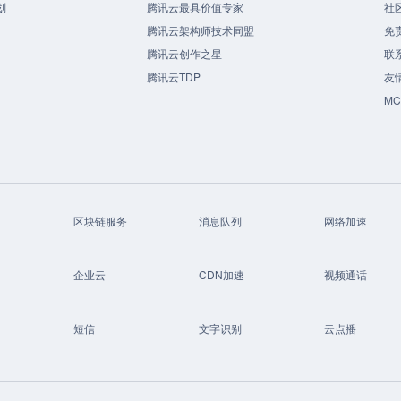
划
腾讯云最具价值专家
社
腾讯云架构师技术同盟
免
腾讯云创作之星
联
腾讯云TDP
友
M
区块链服务
消息队列
网络加速
企业云
CDN加速
视频通话
短信
文字识别
云点播