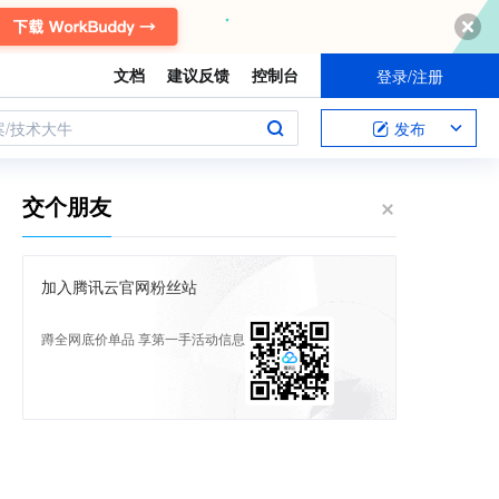
文档
建议反馈
控制台
登录/注册
案/技术大牛
发布
交个朋友
加入腾讯云官网粉丝站
蹲全网底价单品 享第一手活动信息