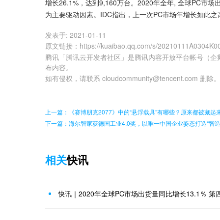
增长26.1%，达到9,160万台。2020年全年, 全球P
为主要驱动因素。IDC指出，上一次PC市场年增长如此之高
发表于:
2021-01-11
原文链接
：
https://kuaibao.qq.com/s/20210111A0304K0
腾讯「腾讯云开发者社区」是腾讯内容开放平台帐号（企
布内容。
如有侵权，请联系 cloudcommunity@tencent.com 删除
上一篇：《赛博朋克2077》中的“悬浮载具”有哪些？原来都被藏起
下一篇：海尔智家获德国工业4.0奖，以唯一中国企业姿态打造“智造
相关
快讯
快讯｜2020年全球PC市场出货量同比增长13.1％ 第