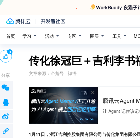
学习
活动
专区
圈层
工具
首页
M
0
传化徐冠巨＋吉利李书
文章来源：
企鹅号 - 禅悟
分享
广告
腾讯云Agent 
让 Agent 记
1月11日，浙江吉利控股集团有限公司与传化集团有限公