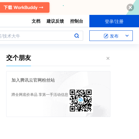
文档
建议反馈
控制台
登录/注册
案/技术大牛
发布
交个朋友
加入腾讯云官网粉丝站
蹲全网底价单品 享第一手活动信息