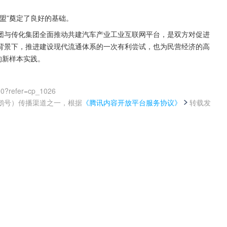
盟”奠定了良好的基础。
团与传化集团全面推动共建汽车产业工业互联网平台，是双方对促进
背景下，推进建设现代流通体系的一次有利尝试，也为民营经济的高
的新样本实践。
00?refer=cp_1026
鹅号）传播渠道之一，根据
《腾讯内容开放平台服务协议》
转载发
。