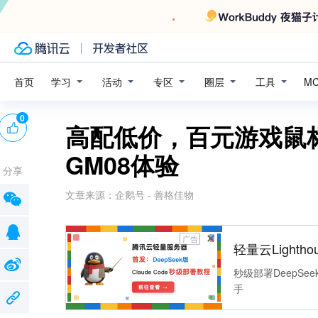
学习
活动
专区
圈层
工具
首页
M
0
高配低价，百元游戏鼠标
GM08体验
分享
文章来源：
企鹅号 - 善格佳物
广告
轻量云Lightho
秒级部署DeepSee
手