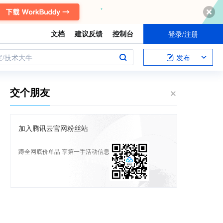
文档
建议反馈
控制台
登录/注册
案/技术大牛
发布
交个朋友
加入腾讯云官网粉丝站
蹲全网底价单品 享第一手活动信息