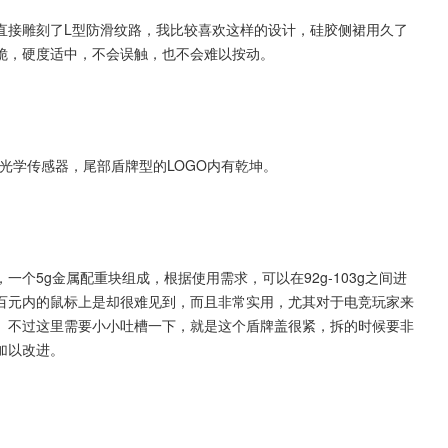
直接雕刻了L型防滑纹路，我比较喜欢这样的设计，硅胶侧裙用久了
脆，硬度适中，不会误触，也不会难以按动。
9光学传感器，尾部盾牌型的LOGO内有乾坤。
一个5g金属配重块组成，根据使用需求，可以在92g-103g之间进
百元内的鼠标上是却很难见到，而且非常实用，尤其对于电竞玩家来
。不过这里需要小小吐槽一下，就是这个盾牌盖很紧，拆的时候要非
加以改进。