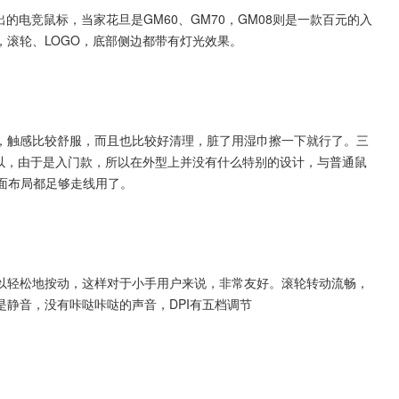
出的电竞鼠标，当家花旦是GM60、GM70，GM08则是一款百元的入
滚轮、LOGO，底部侧边都带有灯光效果。
，触感比较舒服，而且也比较好清理，脏了用湿巾擦一下就行了。三
和爬握都可以，由于是入门款，所以在外型上并没有什么特别的设计，与普通鼠
桌面布局都足够走线用了。
以轻松地按动，这样对于小手用户来说，非常友好。滚轮转动流畅，
静音，没有咔哒咔哒的声音，DPI有五档调节