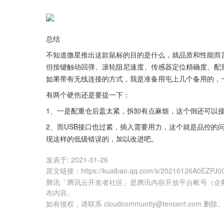
总结
不知道微星推出这款鼠标的目的是什么，就品质和性能而
但按键触动回弹、滚轮阻尼速度、传感器定位精确度、配
如果带有无线连接的方式，我是准备用屯上几个备用的，一
有两个硬伤还是要提一下：
1、一是配重仓后盖太紧，拆卸有点麻烦，这个倒还可以
2、而USB接口也过紧，插入需要用力，这个就是品控的
现这样的低级错误的，加以改进吧。
发表于:
2021-01-26
原文链接
：
https://kuaibao.qq.com/s/20210126A0EZPJ0
腾讯「腾讯云开发者社区」是腾讯内容开放平台帐号（企
布内容。
如有侵权，请联系 cloudcommunity@tencent.com 删除