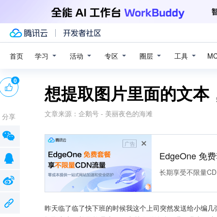
学习
活动
专区
圈层
工具
首页
M
0
想提取图片里面的文本，
文章来源：
企鹅号 - 美丽夜色的海滩
分享
广告
EdgeOne 
长期享受不限量CD
昨天临了临了快下班的时候我这个上司突然发送给小编几