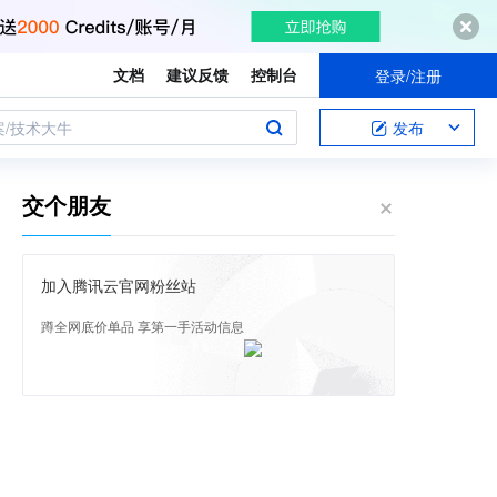
文档
建议反馈
控制台
登录/注册
案/技术大牛
发布
交个朋友
加入腾讯云官网粉丝站
蹲全网底价单品 享第一手活动信息