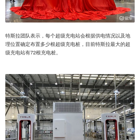
特斯拉团队表示，每个超级充电站会根据供电情况以及地
理位置确定布置多少根超级充电桩，目前特斯拉最大的超
级充电站有72根充电桩。