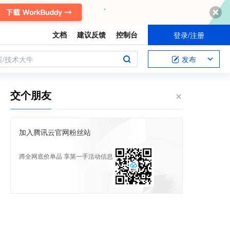
文档
建议反馈
控制台
登录/注册
案/技术大牛
发布
交个朋友
加入腾讯云官网粉丝站
蹲全网底价单品 享第一手活动信息