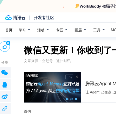
学习
活动
专区
圈层
工具
首页
M
0
微信又更新！你收到了
文章来源：
企鹅号 - 通州时讯
分享
广告
腾讯云Agent 
让 Agent 记
微信