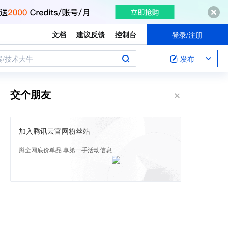
文档
建议反馈
控制台
登录/注册
案/技术大牛
发布
交个朋友
加入腾讯云官网粉丝站
蹲全网底价单品 享第一手活动信息