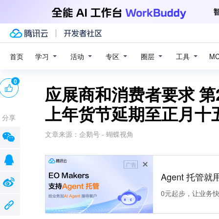
学习
活动
专区
圈层
工具
首页
M
0
应展商和消费者要求 第
上年货节延期至正月十
分享
文章来源：
企鹅号 - 蝴蝶视角
广告
Agent 托管就用
0元起步，让业务快速拥