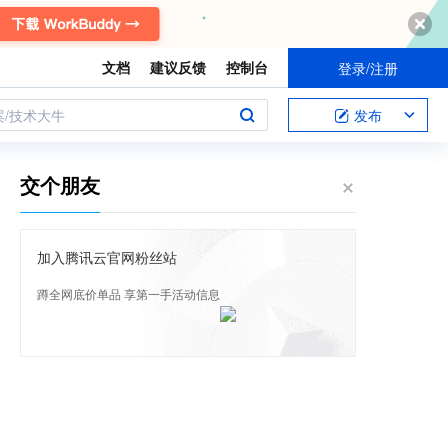
文档
建议反馈
控制台
登录/注册
案/技术大牛
发布
交个朋友
加入腾讯云官网粉丝站
蹲全网底价单品 享第一手活动信息