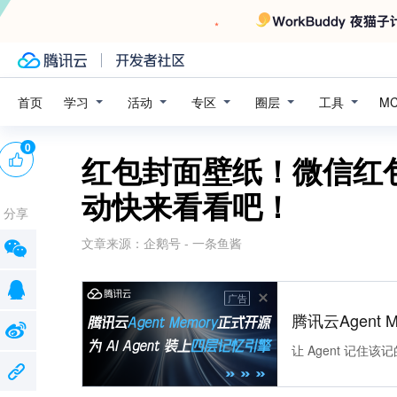
学习
活动
专区
圈层
工具
首页
M
0
红包封面壁纸！微信红包
动快来看看吧！
分享
文章来源：
企鹅号 - 一条鱼酱
广告
腾讯云Agent 
让 Agent 记