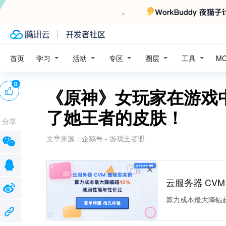
学习
活动
专区
圈层
工具
首页
M
0
《原神》女玩家在游戏
了她王者的皮肤！
分享
文章来源：
企鹅号 - 游戏王者盟
广告
云服务器 CV
算力成本最大降幅超