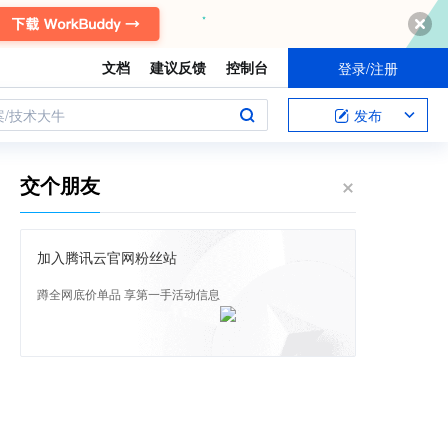
文档
建议反馈
控制台
登录/注册
案/技术大牛
发布
交个朋友
加入腾讯云官网粉丝站
蹲全网底价单品 享第一手活动信息