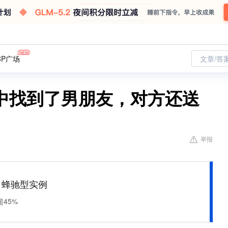
CP广场
文章/答
中找到了男朋友，对方还送
举报
M 蜂驰型实例
45%