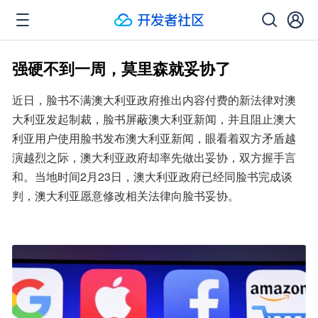
强硬不到一周，莫里森就妥协了
近日，脸书不满澳大利亚政府推出内容付费的新法律对澳
大利亚发起制裁，脸书屏蔽澳大利亚新闻，并且阻止澳大
利亚用户使用脸书发布澳大利亚新闻，眼看着双方矛盾越
演越烈之际，澳大利亚政府却率先做出妥协，双方握手言
和。当地时间2月23日，澳大利亚政府已经同脸书完成谈
判，澳大利亚愿意修改相关法律向脸书妥协。