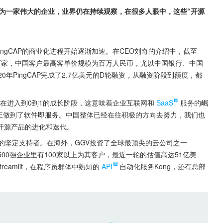
能成为一家伟大的企业，业界仍在持续观察，在很多人眼中，这些“开源
ingCAP的商业化进程开始逐渐加速。在CEO刘奇的介绍中，截至
过百家，中国客户最高客单价规模为百万人民币，尤以中国银行、中国
年PingCAP完成了2.7亿美元的D轮融资，从融资阶段到额度，都
在进入到0到1的成长阶段，这意味着企业互联网和
SaaS
服务的崛
，真正做到了软件即服务。中国整体已经在往积极的方向去努力，我们也
开源产品的进化和迭代。
产品的坚定支持者。在海外，GGV投资了全球最顶尖的云公司之一
全球500强企业里有100家以上为其客户，最近一轮的估值高达51亿美
reamlit，在程序员群体中熟知的
API
自动化服务Kong，还有总部