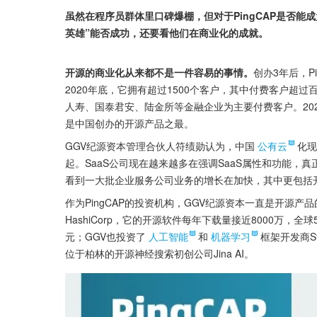
虽然在程序员群体里口碑爆棚，但对于PingCAP是否
英雄”能否成功，还要看他们在商业化的成就。
开源的商业化从来都不是一件容易的事情。
创办3年后，P
2020年底，它拥有超过1500个客户，其中付费客户超
人寿、国泰君安、陆金所等金融企业为主要付费客户。2020
是中国创办的开源产品之最。
GGV纪源资本管理合伙人符绩勋认为，中国
公有云
化现
起。SaaS公司现在越来越多在强调SaaS属性和功能
看到一大批企业服务公司业务的增长在加快，其中更包括
作为PingCAP的投资机构，GGV纪源资本一直是开源
HashiCorp，它的开源软件每年下载量接近8000万，
元；GGV也投资了
人工智能
和
机器学习
框架开发商St
位于柏林的开源神经搜索初创公司Jina AI。