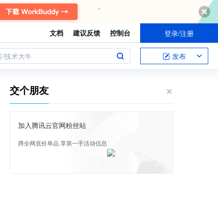
文档
建议反馈
控制台
登录/注册
案/技术大牛
发布
交个朋友
加入腾讯云官网粉丝站
蹲全网底价单品 享第一手活动信息