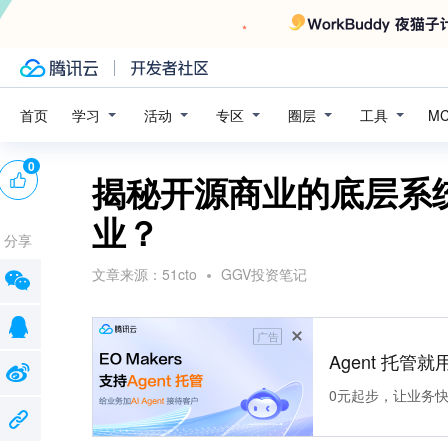
学习
活动
专区
圈层
工具
首页
M
0
揭秘开源商业的底层系
业？
分享
文章来源：
51cto
GGV投资笔记
广告
Agent 托管就用
0元起步，让业务快速拥