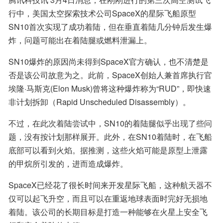
行中，美国太空探索技术公司SpaceX的星际飞船原型
SN10首次实现了成功着陆，但在垂直着陆几分钟后发生爆
炸，问题可能出在着陆腿或燃料泄漏上。
SN10爆炸的原因尚未得到SpaceX官方确认，也不清楚是
否是该公司故意为之。此前，SpaceX创始人兼首席执行官
埃隆·马斯克(Elon Musk)曾将这种爆炸称为“RUD”，即快速
非计划拆卸（Rapid Unscheduled Disassembly）。
不过，在此次着陆尝试中，SN10的着陆腿似乎出现了些问
题，没有按计划那样展开。此外，在SN10着陆时，在飞船
底部可以看到火焰。据推测，这些火焰可能是原型上泄露
的甲烷所引发的，进而造成爆炸。
SpaceX已经花了很长时间来开发星际飞船，这种航天器不
仅可以起飞升空，而且可以在重返地球表面时完好无损地
着陆。该公司的长期目标是打造一种能够在火星上安全飞